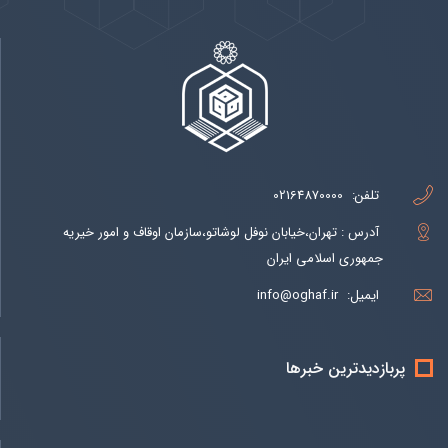
تلفن:
02164870000
آدرس : تهران،خیابان نوفل لوشاتو،سازمان اوقاف و امور خیریه
جمهوری اسلامی ایران
ایمیل:
info@oghaf.ir
پربازدیدترین خبرها