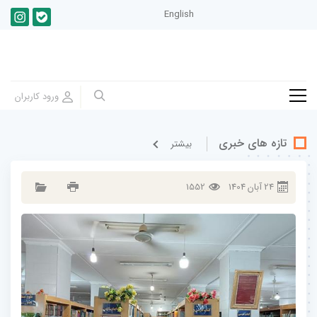
English
تازه های خبری
بيشتر
24
آبان
1404
1552