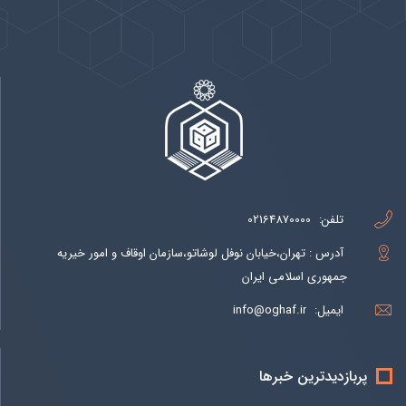
تلفن:
02164870000
آدرس : تهران،خیابان نوفل لوشاتو،سازمان اوقاف و امور خیریه
جمهوری اسلامی ایران
ایمیل:
info@oghaf.ir
پربازدیدترین خبرها