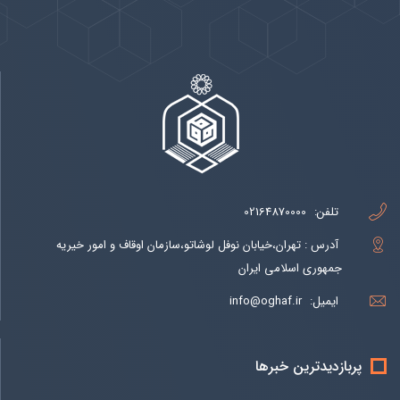
تلفن:
02164870000
آدرس : تهران،خیابان نوفل لوشاتو،سازمان اوقاف و امور خیریه
جمهوری اسلامی ایران
ایمیل:
info@oghaf.ir
پربازدیدترین خبرها