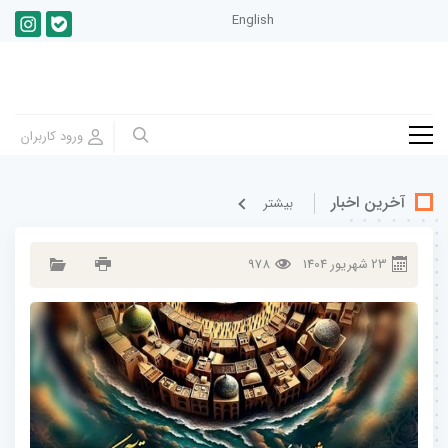
English
آخرین اخبار
بيشتر
23
شهريور
1404
978