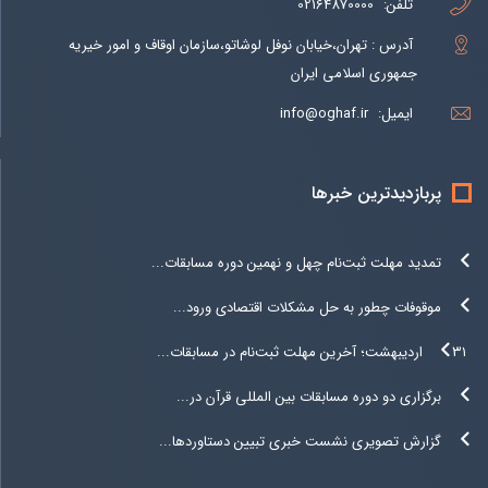
تلفن:
02164870000
آدرس : تهران،خیابان نوفل لوشاتو،سازمان اوقاف و امور خیریه
جمهوری اسلامی ایران
ایمیل:
info@oghaf.ir
پربازدیدترین خبرها
تمدید مهلت ثبت‌نام چهل و نهمین دوره مسابقات...
موقوفات چطور به حل مشکلات اقتصادی ورود...
۳۱ اردیبهشت؛ آخرین مهلت ثبت‌نام در مسابقات...
برگزاری دو دوره مسابقات بین المللی قرآن در...
گزارش تصویری نشست خبری تبیین دستاوردها...