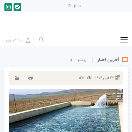
English
آخرین اخبار
بيشتر
27
آبان
1404
1251