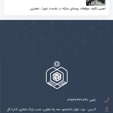
تعیین تکلیف موقوفات روستای مبارکه در نشست شورا ، دهیاری...
پیوندها
بيشتر
تلفن:
03537330341
آدرس : یزد، بلوار دانشجو، سه راه تعاون، جنب پارک شادی، اداره کل