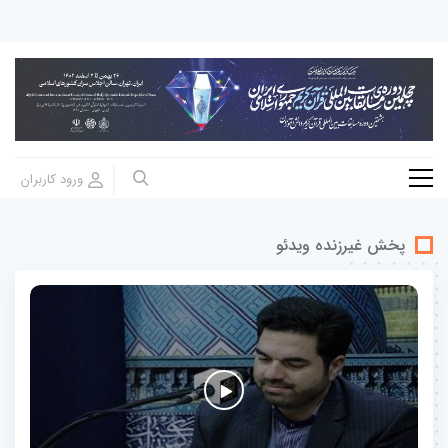
پخش غيرزنده ویدئو