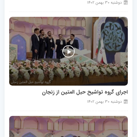
دوشنبه
30
بهمن
1402
اجرای گروه تواشیح حبل المتین از زنجان
دوشنبه
30
بهمن
1402