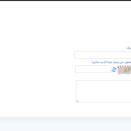
يک
صویر می بینید عینا تایپ نمایید