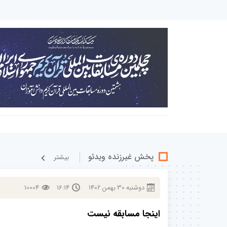
پخش غيرزنده ویدئو
بيشتر
دوشنبه
30
بهمن
1402
16:14
10004
اینجا مسابقه نیست