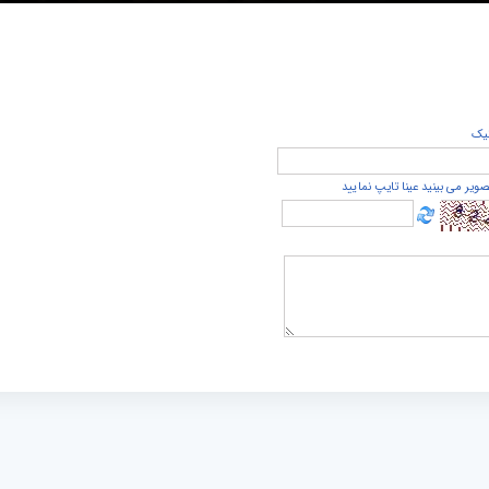
يک
صویر می بینید عینا تایپ نمایید