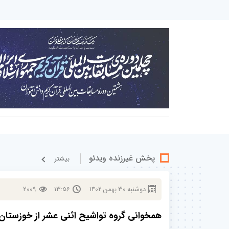
پخش غيرزنده ویدئو
بيشتر
دوشنبه
30
بهمن
1402
13:56
2009
همخوانی گروه تواشیح اثنی عشر از خوزستان