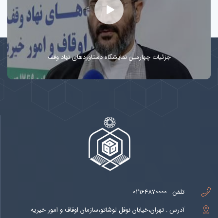
جزئیات چهارمین نمایشگاه دستاوردهای نهاد وقف
تلفن:
02164870000
آدرس : تهران،خیابان نوفل لوشاتو،سازمان اوقاف و امور خیریه