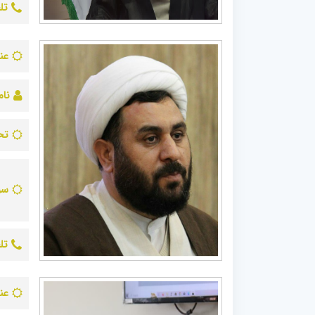
تل
عن
نام
تح
سو
تل
عن