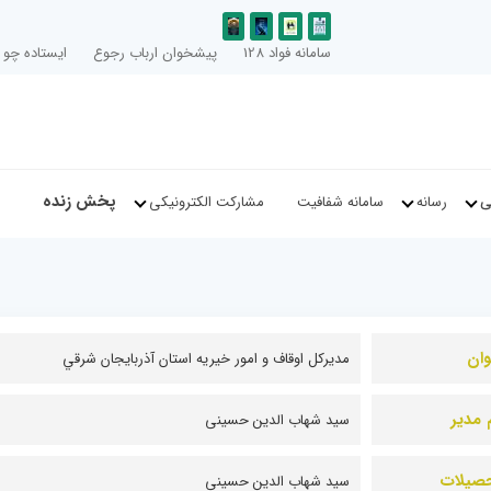
سامانه فواد 128
پیشخوان ارباب رجوع
ایستاده چو ا
پخش زنده
ی
رسانه
سامانه شفافیت
مشارکت الکترونیکی
وان
مديرکل اوقاف و امور خيريه استان آذربايجان شرقي
 مدیر
سید شهاب الدین حسینی
صیلات
سید شهاب الدین حسینی