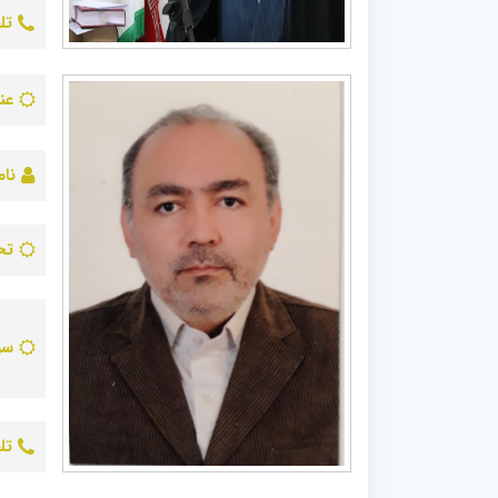
تل
عن
نام
تح
سو
تل