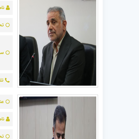
نام
تح
سو
تل
عن
نام
تح