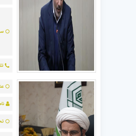
سو
تل
عن
نام
تح