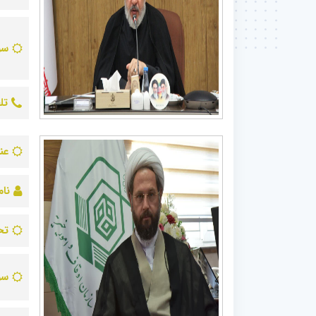
سو
تل
عن
نام
تح
سو