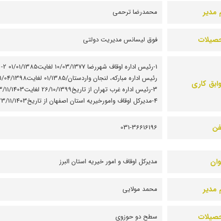
 مدیر
محمدرضا ترحمی
صیلات
فوق لیسانس مدیریت دولتی
1-رئیس اداره اوقاف شهررضا 10/03/1377 لغایت01/01/1385 2-
رئیس اداره مبارکه، لنجان واردستان/01/1385 لغایت1398
ابق کاری
3-رئیس اداره غرب تهران از تاریخ26/10/1399 لغایت
4-مدیرکل اوقاف وامورخیریه استان اصفهان از تاریخ23/11/1403
فن
031-36616196
وان
مديرکل اوقاف و امور خيريه استان البرز
 مدیر
محمد مولایی
صیلات
سطح دو حوزوی