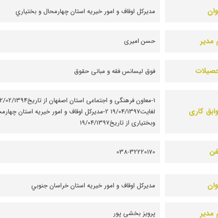
وان
مديرکل اوقاف و امور خيريه استان چهارمحال و بختياري
 مدیر
حسن امیری
صیلات
فوق لیسانس فقه و مبانی حقوق
1-معاون فرهنگی و اجتماعی استان اصفهان از تاریخ1394
ابق کاری
لغایت19/04/1397 2-مدیرکل اوقاف و امور خیریه استان چهار
وبختیاری از تاریخ19/04/1397
فن
038-32220170
وان
مديرکل اوقاف و امور خيريه استان خراسان جنوبي
 مدیر
پرویز بخشی پور