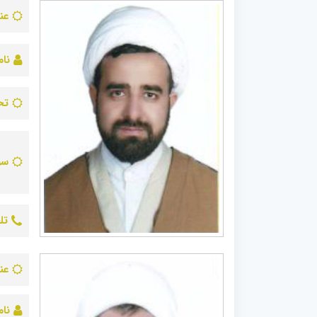
عن
نام
تح
سو
تل
عن
نام