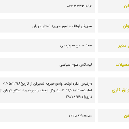
فن
077-33331896
وان
مديرکل اوقاف و امور خيريه استان تهران
 مدیر
سید حسن میرکریمی
صیلات
لیسانس علوم سیاسی
1-رئیس اداره اوقاف وامورخیریه شمیران از تاریخ01/05/1398
ابق کاری
لغایت29/08/1400 3-مدیرکل اوقاف وامورخیریه استان تهران از
تاریخ29/08/1400
فن
021-88305080