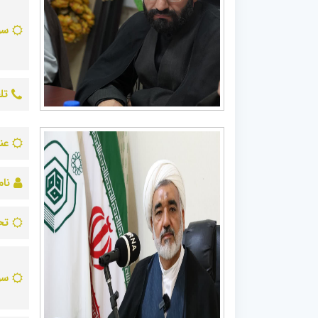
سو
تل
عن
نام
تح
سو