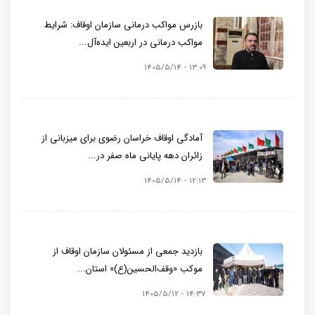
بازرس مواکب درمانی سازمان اوقاف: شرایط
مواکب درمانی در اربعین ایده‌آل...
13:09 - 1405/5/14
آمادگی اوقاف خراسان رضوی برای میزبانی از
زائران دهه پایانی ماه صفر در...
12:13 - 1405/5/14
بازدید جمعی از مسئولان سازمان اوقاف از
موکب «وقف‌الحسین(ع)» استان...
14:37 - 1405/5/12