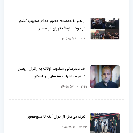
از هنر تا خدمت؛ حضور مداح محبوب کشور
در موکب اوقاف تهران در مسیر...
14:30 - 1405/5/12
خدمت‌رسانی متفاوت اوقاف به زائران اربعین
در نجف اشرف/ شناسایی و اسکان...
13:41 - 1405/5/12
تبرکِ بی‌مرز؛ از ایوان آینه تا سبع‌قصور
13:36 - 1405/5/12