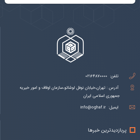
تلفن:
02164870000
آدرس : تهران،خیابان نوفل لوشاتو،سازمان اوقاف و امور خیریه
جمهوری اسلامی ایران
ایمیل:
info@oghaf.ir
پربازدیدترین خبرها