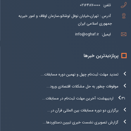
تلفن:
02164870000
آدرس : تهران،خیابان نوفل لوشاتو،سازمان اوقاف و امور خیریه
جمهوری اسلامی ایران
ایمیل:
info@oghaf.ir
پربازدیدترین خبرها
تمدید مهلت ثبت‌نام چهل و نهمین دوره مسابقات...
موقوفات چطور به حل مشکلات اقتصادی ورود...
۳۱ اردیبهشت؛ آخرین مهلت ثبت‌نام در مسابقات...
برگزاری دو دوره مسابقات بین المللی قرآن در...
گزارش تصویری نشست خبری تبیین دستاوردها...