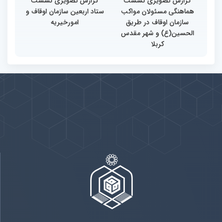
گزارش تصویری نشست
گزارش تصویری نشست
هماهنگی مسئولان مواکب
ستاد اربعین سازمان اوقاف و
سازمان اوقاف در طریق
امورخیریه
الحسین(ع) و شهر مقدس
کربلا
پیوندها
بيشتر