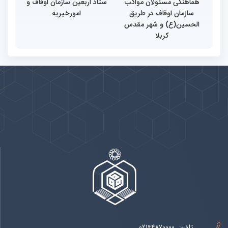
هماهنگی مسئولان مواکب
ستاد اربعین سازمان اوقاف و
سازمان اوقاف در طریق
امورخیریه
الحسین(ع) و شهر مقدس
کربلا
پیوندها
بيشتر
تلفن:
02164870000