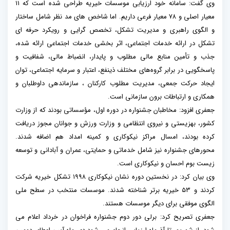
وی گفت: سامانه خود ارزیابی موسسات خیریه طراحی شده است که ۱۱
معیار اصلی و ۷۸ معیار فرعی داریم. اما شاخص های مد نظر شامل ساختار
و الگوی راهبری و مدیریت تشکل، تخصص گرایی و رویکرد حرفه ای
تشکل در ارائه خدمات اجتماعی، اثر بخشی خدمات اجتماعی ارائه شده،
جذب و تأمین منابع مالی مطلوب و پایدار، انضباط مالی، شفافیت و
پاسخگویی در برابر گروه‌های مختلف ذینفع، اعتبار و سرمایه اجتماعی، توان
ایجاد حرکت جمعی، مدیریت مطلوب کارکنان ، سازماندهی داوطلبان و
همکاری و ارتباطات برون سازمانی است.
جعفری افزود: مخاطبان جشنواره در دوره اول، مؤسساتی بودند که از وزارت
کشور، بهزیستی و نیروی انتظامی و وزارت ورزش و جوانان مجوز دریافت
کرده بودند، امسال مراکز نیکوکاری و کمینه امداد هم اضافه شدند.
محورهای جشنواره نیز شامل خدماتی و حمایتی، عمران و آبادانی و توسعه
زیست بوم احسان و نیکوکاری است.
وی بیان کرد: در نخستین دوره نشان نیکوکاری ۱۹۹۸ تشکل خیریه شرکت
کردند و ۵۳ خیریه برتر شناخته شدند. موسسات منتخب در سطح ملی
الگوی موفقی برای دیگر موسسات هستند.
جعفری تصریح کرد: برلی دور دوم جشنواره فراخوان در خرداد اعلام می