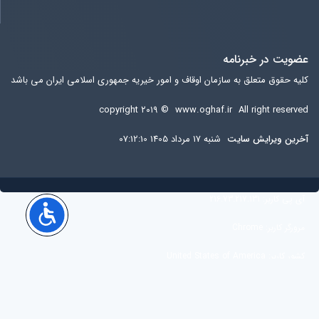
عضویت در خبرنامه
کلیه حقوق متعلق به سازمان اوقاف و امور خیریه جمهوری اسلامی ایران می باشد
copyright ۲۰۱۹ ©
www.oghaf.ir
All right reserved
آخرين ويرايش سایت
شنبه 17 مرداد 1405 07:12:10
آی پی کاربر:
216.73.217.131
مرورگر کاربر:
Chrome
کشور کاربر:
United States of America
کاربران آنلاین:
26
Guest (oghafguest)
اجرا با :
پورتال سازمانی
سیگما