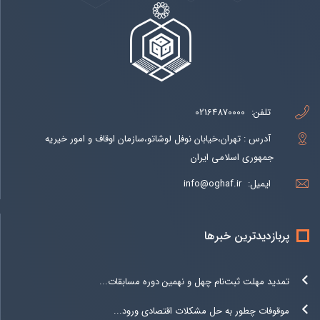
تلفن:
02164870000
آدرس : تهران،خیابان نوفل لوشاتو،سازمان اوقاف و امور خیریه
جمهوری اسلامی ایران
ایمیل:
info@oghaf.ir
پربازدیدترین خبرها
تمدید مهلت ثبت‌نام چهل و نهمین دوره مسابقات...
موقوفات چطور به حل مشکلات اقتصادی ورود...