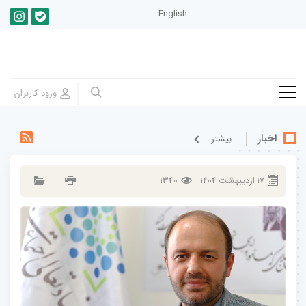
English
اخبار
بيشتر
17
ارديبهشت
1404
1340