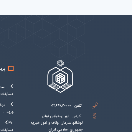
پیوندها
بيشتر
پرب
تمدی
مسابقات..
موق
تلفن:
02164870000
ورود...
آدرس : تهران،خیابان نوفل
لوشاتو،سازمان اوقاف و امور خیریه
۱
جمهوری اسلامی ایران
مسابقات..