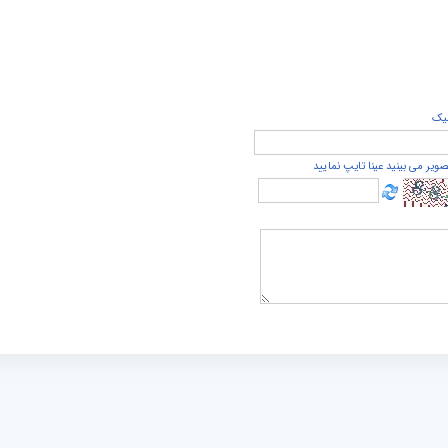
يک
صویر می بینید عینا تایپ نمایید