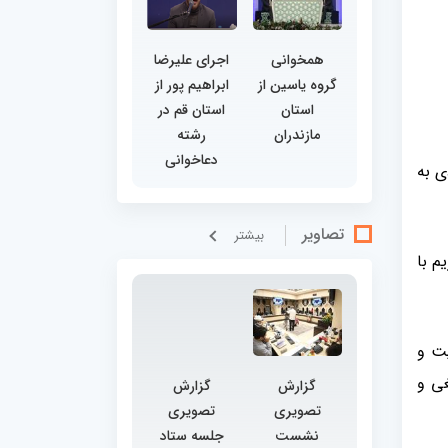
همخوانی
اجرای علیرضا
گروه یاسین از
ابراهیم پور از
استان
استان قم در
مازندران
رشته
دعاخوانی
ی به
تصاویر
بيشتر
 داریم با
ثبیت و
غی و
گزارش
گزارش
تصویری
تصویری
نشست
جلسه ستاد