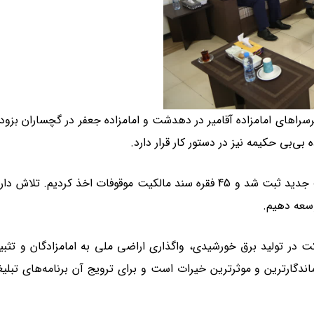
رسراهای امامزاده آقامیر در دهدشت و امامزاده جعفر در گچساران بزود
.
نصیرالاسلامی همچنین افزود: سال گذشته 12 وقف جدید ثبت شد و 45 فقره سند مالکیت موقوفات اخذ کردیم. تلاش
سعه دهیم.
ان گفت: اولویت ما در سال 1404 مشارکت در تولید برق خورشیدی، واگذاری اراضی ملی به امامزادگان و ت
گارترین و موثرترین خیرات است و برای ترویج آن برنامه‌های تبلی