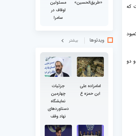
«طریق‌الحسین»
مسئولین
ا 77 هکتار وسعت است که
اوقاف در
سامرا
مبود
ویدئوها
بيشتر
و دو
امامزاده علی
جزئیات
ابن حمزه ع
چهارمین
نمایشگاه
دستاوردهای
نهاد وقف