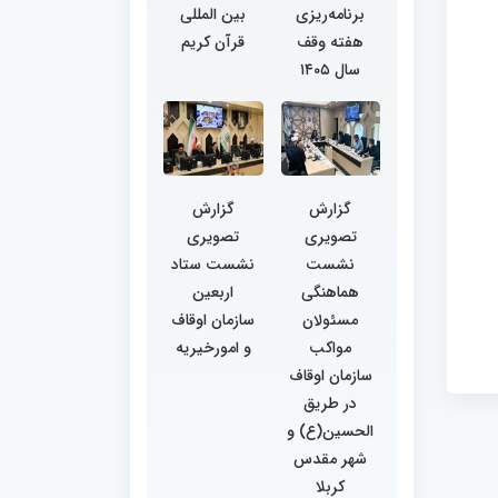
برنامه‌ریزی
بین المللی
هفته وقف
قرآن کریم
سال ۱۴۰۵
گزارش
گزارش
تصویری
تصویری
نشست
نشست ستاد
هماهنگی
اربعین
مسئولان
سازمان اوقاف
مواکب
و امورخیریه
سازمان اوقاف
در طریق
الحسین(ع) و
شهر مقدس
کربلا