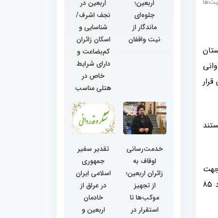
یت‌ها
اربعین؛
اربعین در
جلوه‌ای
نجف اشرف/
ماندگار از
شناسایی و
نیت واقفان
اسکان زائران
ستان
کم‌بضاعت و
دارای شرایط
وانی
خاص در
ر آن قرار
هتلی مناسب
ستند
خدمت‌رسانی
تقدیر سفیر
اوقاف به
جمهوری
ز این جهت
زائران اربعین؛
اسلامی ایران
جزو سه استان اول کشور هستیم. همچنین استان دارای 1400 موقوفه منفعتی و انتفاعی است که از این تعداد، حدود 85
از تجهیز
در عراق از
موکب‌ها تا
خادمان
استقرار در
اربعین و