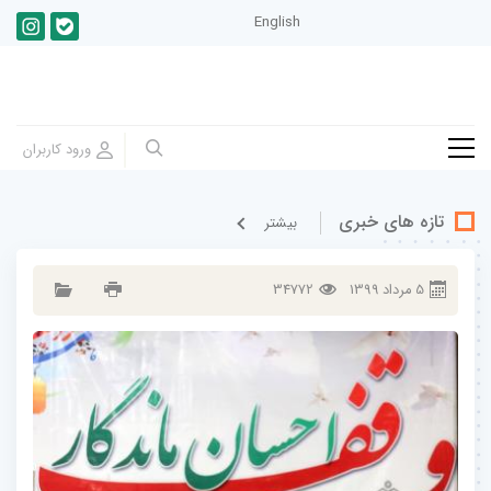
English
تازه های خبری
بيشتر
5
مرداد
1399
34772