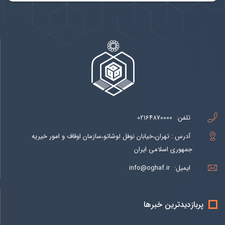
تلفن:
02164870000
آدرس : تهران،خیابان نوفل لوشاتو،سازمان اوقاف و امور خیریه
جمهوری اسلامی ایران
ایمیل:
info@oghaf.ir
پربازدیدترین خبرها