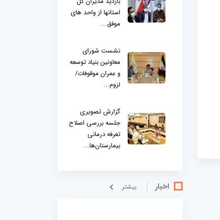
بازدید مدیران کل
استانها از واحد های
موفق...
نشست شورای
معاونین بنیاد توسعه
و عمران موقوفات/
لزوم...
گزارش تصویری
جلسه بررسی اصلاح
تعرفه درمانی
بیمارستان‌ها...
اخبار
بيشتر