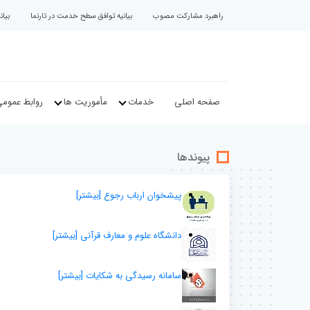
راهبرد مشارکت مصوب
بیانیه توافق سطح خدمت در تارنما
بیا
صفحه اصلی
خدمات
مأموریت ها
روابط عموم
پیوندها
پیشخوان ارباب رجوع
[بيشتر]
دانشگاه علوم و معارف قرآنی
[بيشتر]
سامانه رسیدگی به شکایات
[بيشتر]