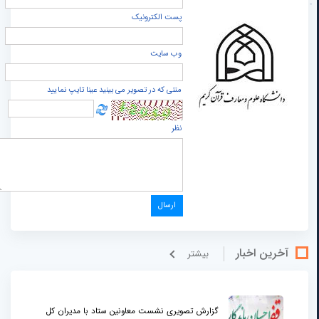
پست الكترونيک
وب سایت
متنی که در تصویر می بینید عینا تایپ نمایید
نظر
آخرین اخبار
بيشتر
گزارش تصویری نشست معاونین ستاد با مدیران کل