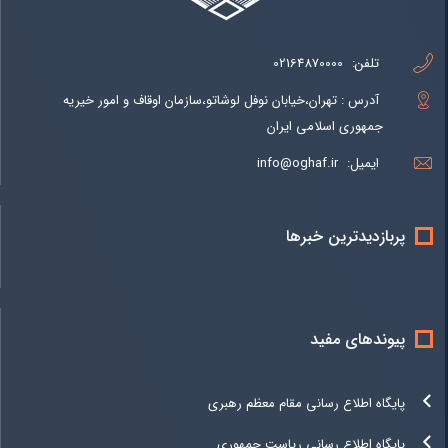
تلفن:
02164870000
آدرس : تهران،خیابان نوفل لوشاتو،سازمان اوقاف و امور خیریه
جمهوری اسلامی ایران
ایمیل:
info@oghaf.ir
پربازدیدترین خبرها
پیوندهای مفید
پایگاه اطلاع رسانی مقام معظم رهبری
پایگاه اطلاع رسانی ریاست جمهوری