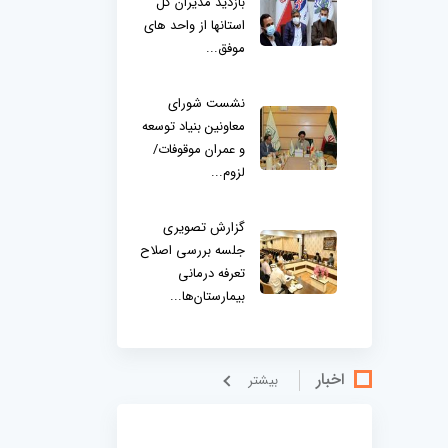
بازدید مدیران کل
استانها از واحد های
موفق...
نشست شورای
معاونین بنیاد توسعه
و عمران موقوفات/
لزوم...
گزارش تصویری
جلسه بررسی اصلاح
تعرفه درمانی
بیمارستان‌ها...
اخبار
بيشتر