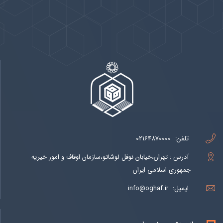
پیوندها
بيشتر
تلفن:
02164870000
آدرس : تهران،خیابان نوفل لوشاتو،سازمان اوقاف و امور خیریه
جمهوری اسلامی ایران
ایمیل:
info@oghaf.ir