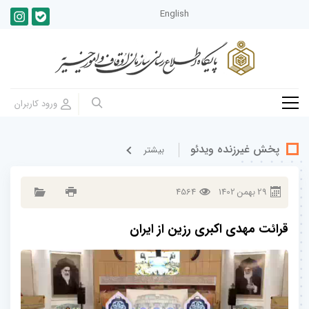
English
پخش غيرزنده ویدئو
بيشتر
29
بهمن
1402
4564
قرائت مهدی اکبری رزین از ایران