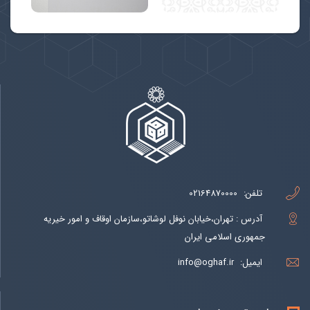
تلفن:
02164870000
آدرس : تهران،خیابان نوفل لوشاتو،سازمان اوقاف و امور خیریه
جمهوری اسلامی ایران
ایمیل:
info@oghaf.ir