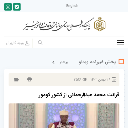
English
پخش غيرزنده ویدئو
بيشتر
29
بهمن
1402
2516
قرائت محمد عبدالرحمانی از کشور کومور