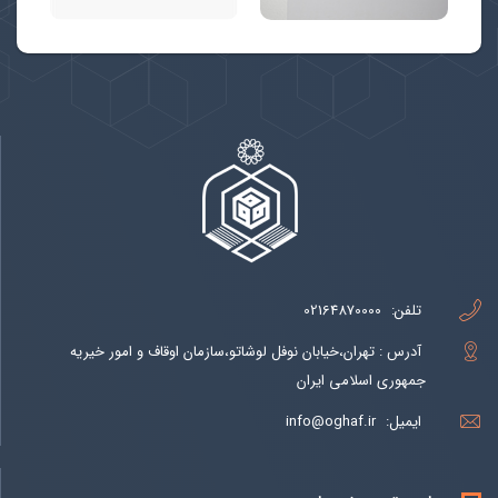
تلفن:
02164870000
آدرس : تهران،خیابان نوفل لوشاتو،سازمان اوقاف و امور خیریه
جمهوری اسلامی ایران
ایمیل:
info@oghaf.ir