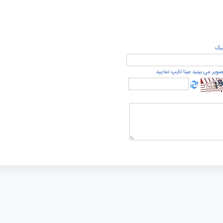
يک
صویر می بینید عینا تایپ نمایید