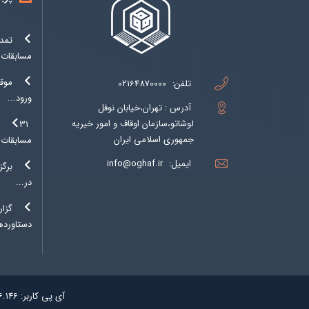
تمدی
مسابقات..
موق
تلفن:
02164870000
ورود...
آدرس : تهران،خیابان نوفل
لوشاتو،سازمان اوقاف و امور خیریه
۱
جمهوری اسلامی ایران
مسابقات..
ایمیل:
info@oghaf.ir
برگز
در...
گزا
دستاوردها
آی پی کاربر:
6.146