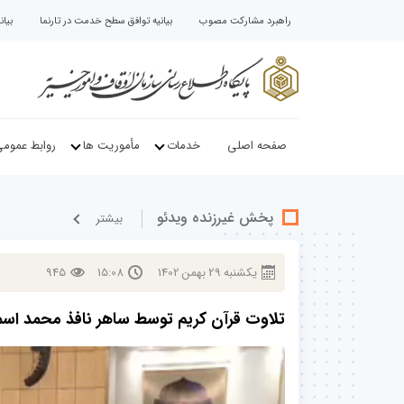
راهبرد مشارکت مصوب
بیانیه توافق سطح خدمت در تارنما
بیا
صفحه اصلی
خدمات
مأموریت ها
روابط عموم
پخش غيرزنده ویدئو
بيشتر
يكشنبه
29
بهمن
1402
15:08
945
تلاوت قرآن کریم توسط ساهر نافذ محمد اسم