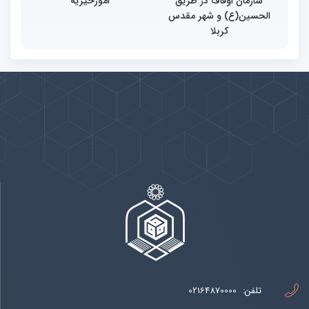
سازمان اوقاف در طریق
امورخیریه
الحسین(ع) و شهر مقدس
کربلا
پیوندها
بيشتر
تلفن:
02164870000