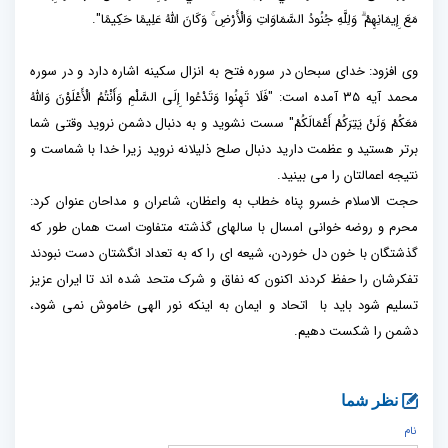
مَعَ إِيمَانِهِمْ ۗ وَلِلَّهِ جُنُودُ السَّمَاوَاتِ وَالْأَرْضِ ۚ وَكَانَ اللَّهُ عَلِيمًا حَكِيمًا".
وی افزود: خدای سبحان در سوره فتح به انزال سکینه اشاره دارد و در سوره
محمد آیه ۳۵ آمده است: "فَلَا تَهِنُوا وَتَدْعُوا إِلَى السَّلْمِ وَأَنْتُمُ الْأَعْلَوْنَ وَاللَّهُ
مَعَكُمْ وَلَنْ يَتِرَكُمْ أَعْمَالَكُمْ" سست نشوید و به دنبال دشمن نروید وقتی شما
برتر هستید و عظمت دارید دنبال صلح ذلیلانه نروید زیرا خدا با شماست و
نتیجه اعمالتان را می بینید.
حجت الاسلام خسرو پناه خطاب به واعظان، شاعران و مداحان عنوان کرد:
محرم و روضه خوانی امسال با سالهای گذشته متفاوت است همان طور که
گذشتگان با خون دل خوردن، شیعه ای را که به تعداد انگشتان دست نبودند
تفکرشان را حفظ کردند اکنون که نفاق و شرک متحد شده اند تا ایران عزیز
تسلیم شود باید با اتحاد و ایمان به اینکه نور الهی خاموش نمی شود،
دشمن را شکست دهیم.
نظر شما
نام