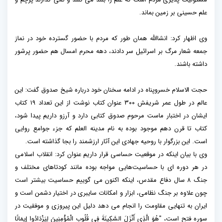
علم حسینی بر زمین بماند.
وی اظهار کرد: انشاالله همان طور که مردم با حضور گسترده خود در نماز
جمعه شعار مرگ بر اسرائیل سر دادند، دهه محرم امسال هم حضور پرشور
داشته باشند.
حجت الاسلام خسروپناه در ادامه سخنان خود درباره شیخ صدوق گفت: این
عالم در طول عمر شریفش ۳۰۰ عنوان کتاب نوشت از این تعداد ۱۹ کتاب
ایشان در اختبار ماست مرحوم صدوق کتابی دارد و آرزو داریم پیدا شود،
کتاب تا قرن دهم موجود بوده به نام مدینه العلم که جزء جوامع روایی
است. این بزرگوار با روحیه جهادی این آثار ارزشمند را بجا گذاشته است.
وی با بیان اینکه در موقعیت حساسی قرار داریم عنوان کرد: انقلاب اسلامی
در هر دوره ای با حساسیت‌هایی مواجه بوده مانند کودتاهای مختلف و
جنگ ۸ سال دفاع مقدس، اینکه اکنون می گوییم حساسیت بیشتر است
چون علاوه بر جنگ نظامی، ابزار و امکانات سایبری در اختیار دشمن است و
ایران به تنهایی مقاومت را انجام می دهد دلیل این پیروزی و موفقیت در
سوره فتح است، "هُوَ الَّذِي أَنْزَلَ السَّكِينَةَ فِي قُلُوبِ الْمُؤْمِنِينَ لِيَزْدَادُوا إِيمَانًا