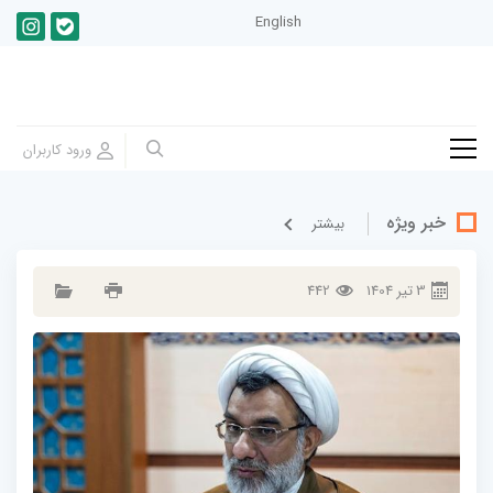
English
خبر ویژه
بيشتر
3
تير
1404
442