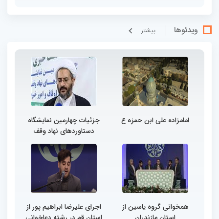
ویدئوها
بيشتر
امامزاده علی ابن حمزه ع
جزئیات چهارمین نمایشگاه
دستاوردهای نهاد وقف
همخوانی گروه یاسین از
اجرای علیرضا ابراهیم پور از
استان مازندران
استان قم در رشته دعاخوانی