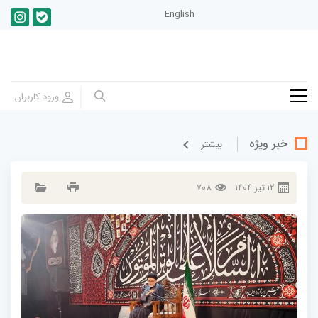
English
خبر ویژه
بيشتر
12
تير
1404
708