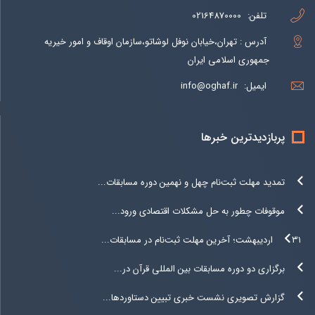
تلفن:
02164870000
آدرس : تهران،خیابان نوفل لوشاتو،سازمان اوقاف و امور خیریه
جمهوری اسلامی ایران
ایمیل:
info@oghaf.ir
پربازدیدترین خبرها
تمدید مهلت ثبت‌نام چهل و نهمین دوره مسابقات...
موقوفات چطور به حل مشکلات اقتصادی ورود...
۳۱ اردیبهشت؛ آخرین مهلت ثبت‌نام در مسابقات...
برگزاری دو دوره مسابقات بین المللی قرآن در...
گزارش تصویری نشست خبری تبیین دستاوردها...