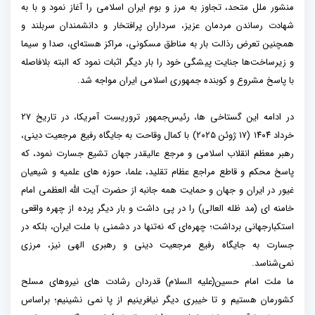
منشور ملل متحد، تجاوز به مرز و بوم ایران اسلامی را آغاز نمود و با به
شهادت رساندن مردمان عزیز، سرداران پرافتخار و دانشمندان سربلند و
همچنین تعرض رذالت بار به مناطق مسکونی، مراکز هسته‌ای، صدا و سیما
و زیرساخت‌ها جنایت پیشگی خود را بار دیگر اثبات نمود که البته بلافاصله
با پاسخ مشروع و کوبنده جمهوری اسلامی ایران مواجه شد.
در ادامه این گستاخی ها، رئیس‌جمهور تروریست آمریکا، در تاریخ ۲۷
خرداد ۱۴۰۴ (۱۷ ژوئن ۲۰۲۵) با کمال وقاحت به جایگاه رفیع مرجعیت دینی،
رهبر معظم انقلاب اسلامی و مرجع عالیقدر جهان تشیع جسارت نمود، که
پاسخ محکم و قاطع مراجع عظام تقلید، علما، حوزه های علمیه و شیعیان
غیور در ایران و جهان و حمایت همه جانبه از حضرت آیت الله العظمی امام
خامنه ای (مد ظله العالی) را در پی داشت و بار دیگر پرده از چهره واقعی
استکبارجهانی برداشت؛ چهره‌ای که نه‌تنها در دشمنی با ملت ایران، بلکه در
جسارت به جایگاه رفیع مرجعیت دینی و رهبری الهی نیز، مرزی
نمی‌شناسد.
ما ملت امام حسین(علیه السلام) قدردان رشادت های نیروهای مسلح
کشورمان هستیم و تا خیبری دیگر نیافرینیم از پا نمی نشینیم؛ براساس