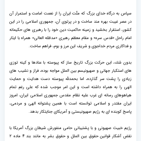
سپاس به درگاه خداى بزرگ كه ملّت ايران را از نعمت امامت و استمرار آن
در عصر غيبت بهره‏ مند ساخت و در پرتوى آن، جمهورى اسلامى را در اين
كشور، استقرار بخشيد و زمينه حاكميت دين خود را با رهبرى ‏هاى حکیمانه
امام راحل «قدس‏ سره» و مقام معظم رهبری «مدظله العالی» همراه با ايثار
و فداكارى مردم خداجوى و شريف اين مرز و بوم، فراهم ساخت.
بدون شك، اين حركت بزرگ تاريخ‏ ساز كه پيوسته با عنادها و كينه توزى
هاى استكبار جهانى و صهيونيسم بين الملل مواجه بوده، فراز و نشيب ‏هاى
زيادى را پشت سر گذارده، اما بحمدلله پيوسته دست هدايت و حمايت
الهى را به همراه داشته است و این امر موجب شده که علی رغم تمام
هیاهوهای رسانه ای غرب علیه نظام مقدس جمهوری اسلامی ایران، امروز
ایران مقتدر و اسلامی توانسته است با همین پشتوانه الهی و مردمی،
پاسخ کوبنده ای به رژیم صهیونیستی و آمریکای جنایتکار بدهد.
رژیم خبیث صهیونی و با پشتیبانی حامی منفورش شیطان بزرگ آمریکا با
نقض آشکار قوانین حقوق بین الملل و حقوق بشر به مانند بند ۴ ماده ۲