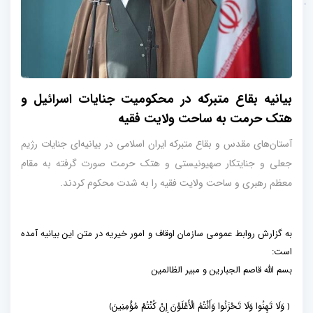
بیانیه بقاع متبرکه در محکومیت جنایات اسرائیل و
هتک حرمت به ساحت ولایت فقیه
آستان‌های مقدس و بقاع متبرکه ایران اسلامی در بیانیه‌ای جنایات رژیم
جعلی و جنایتکار صهیونیستی و هتک حرمت صورت گرفته به مقام
معظم رهبری و ساحت ولایت فقیه را به شدت محکوم کردند.
به گزارش روابط عمومی سازمان اوقاف و امور خیریه در متن این بیانیه آمده
است:
بسم الله قاصم الجبارین و مبیر الظالمین
﴿ وَلَا تَهِنُوا وَلَا تَحْزَنُوا وَأَنْتُمُ الْأَعْلَوْنَ إِنْ كُنْتُمْ مُؤْمِنِينَ﴾