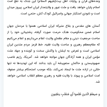
وعده‌های قرآن و روایات اهل بیت(علیهم السلام) این جنگ به نفع امت
اسلام پایان خواهد یافت و ملت غیور و ولایتمدار ایران اسلامی پیروز میدان
است و نابودی استکبار جهانی واسرائیل کودک کش، حتمی است.
آستان های مقدس و بقاع متبرکه ایران اسلامی همنوا با مردمان جهان
اسلام ضمن محکومیت هتک حرمت صورت گرفته، پشتیبانی خود را از
ساحت مرجعیت دینی و مقام عظمای ولایت اعلام می‌داریم و اعلام می‌کنیم
که مقام‌معظم رهبری و ساحت ولایت فقیه، خط قرمز مردم متدین ایران
اسلامی است و تعرض به ایشان با واکنش سخت و کوبنده و جهاد ملت
مؤمن ایران و همه آزادگان جهان مواجه خواهد شد. آمریکا، رژیم غاصب
صهیونیستی و حاکمان ستم‌پیشه آن باید بدانند که این تهدیدها نه‌ ‌تنها
خللی در اراده ملت ما ایجاد نمی‌کند، بلکه موجب استحکام بیشتر صفوف
امت اسلامی و پیوند با ولایت فقیه و رهبری معظم انقلاب اسلامی خواهد
شد.
و سَیعلَمُ الّذینَ ظَلَموا أَی مُنقَلَبٍ ینقَلِبونَ