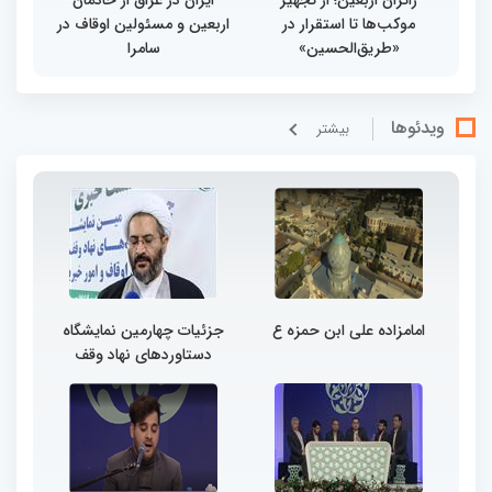
زائران اربعین؛ از تجهیز
ایران در عراق از خادمان
موکب‌ها تا استقرار در
اربعین و مسئولین اوقاف در
«طریق‌الحسین»
سامرا
ویدئوها
بيشتر
امامزاده علی ابن حمزه ع
جزئیات چهارمین نمایشگاه
دستاوردهای نهاد وقف