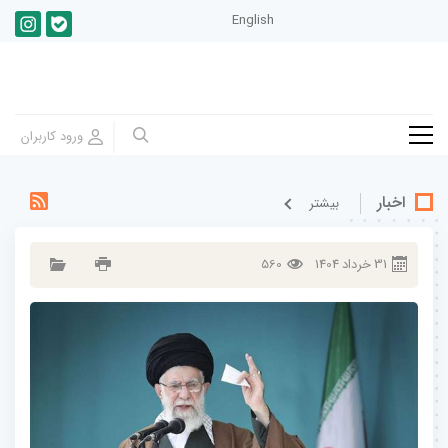
English
اخبار
بيشتر
31
خرداد
1404
560