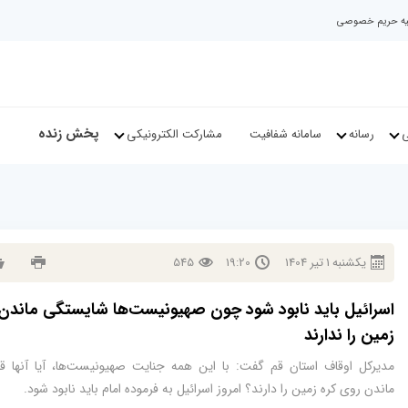
نیه حریم خصوصی
پخش زنده
ی
رسانه
سامانه شفافیت
مشارکت الکترونیکی
يكشنبه
1
تير
1404
19:20
545
اسرائیل باید نابود شود چون صهیونیست‌ها شایستگی ماندن 
زمین را ندارند
مدیرکل اوقاف استان قم گفت: با این همه جنایت صهیونیست‌ها، آیا آنها قا
ماندن روی کره زمین را دارند؟ امروز اسرائیل به فرموده امام باید نابود شود.