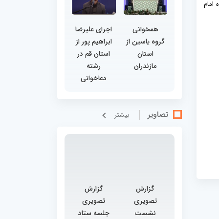
 امام
همخوانی
اجرای علیرضا
گروه یاسین از
ابراهیم پور از
استان
استان قم در
مازندران
رشته
دعاخوانی
تصاویر
بيشتر
گزارش
گزارش
تصویری
تصویری
نشست
جلسه ستاد