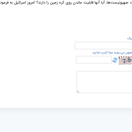
صهیونیست‌ها، آیا آنها قابلیت ماندن روی کره زمین را دارند؟ امروز اسرائیل به فرموده
يک
صویر می بینید عینا تایپ نمایید