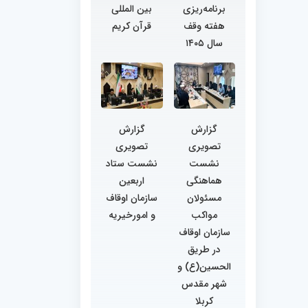
برنامه‌ریزی
بین المللی
هفته وقف
قرآن کریم
سال ۱۴۰۵
گزارش
گزارش
تصویری
تصویری
نشست
نشست ستاد
هماهنگی
اربعین
مسئولان
سازمان اوقاف
مواکب
و امورخیریه
سازمان اوقاف
در طریق
الحسین(ع) و
شهر مقدس
کربلا