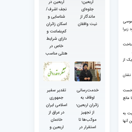
اربعین؛
اربعین در
جلوه‌ای
نجف اشرف/
ماندگار از
شناسایی و
 موسی
نیت واقفان
اسکان زائران
 زیرا
کم‌بضاعت و
دارای شرایط
شناخت
خاص در
.
هتلی مناسب
یک از
 نشان
خدمت‌رسانی
تقدیر سفیر
 نخست
اوقاف به
جمهوری
 مانع
زائران اربعین؛
اسلامی ایران
از تجهیز
در عراق از
بت به
موکب‌ها تا
خادمان
 آنها
استقرار در
اربعین و