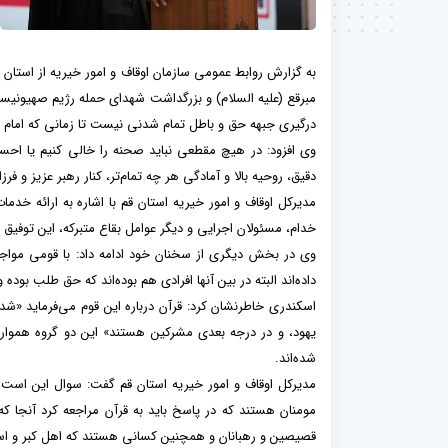
به گزارش روابط عمومی سازمان اوقاف و امور خیریه از است
مبرقع (علیه السلام) و بزرگداشت شهدای حمله رژیم صهیونیستی 
درگیری جبهه حق و باطل تمام شدنی نیست تا زمانی که امام عص
وی افزود: در هیچ مقطعی نباید صحنه را خالی کنیم یا احسا
دقیق، روحیه بالا و آمادگی هر چه تمام‌تر، کنار رهبر عزیز و فر
مدیرکل اوقاف و امور خیریه استان قم با اشاره به ارائه خدم
خدام، مسئولان اجرایی و دیگر عوامل بقاع متبرکه، این توفیق را
وی در بخش دیگری از سخنان خود ادامه داد: با قومی مواجه 
داده‌اند البته در بین آنها افرادی هم بوده‌اند که حق طلب بوده
اسکندری خاطرنشان کرد: قرآن درباره این قوم می‌فرماید «ش
یهود، و در درجه بعدی مشرکین هستند» این دو گروه همواره س
شده‌اند.
مدیرکل اوقاف و امور خیریه استان قم گفت: سوال این است ک
مومنان هستند که در پاسخ باید به قرآن مراجعه کرد آنجا ک
قصیصین و رهبانان و همچنین کسانی هستند که اهل کبر و است