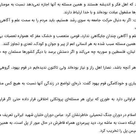
د که اهل فکر و اندیشه‌ هستند و همین مسئله به آنها اجازه نمی‌دهد نسبت به مومنان
ا مشغول عبادت بوده‌اند و با خدا ارتباط دارند.
ت: اگر به دنبال حرکت جامعه به سوی رشد هستیم، باید مردم را به سمت علم و آگاه
ت.
د، علم و آگاهی چندان جایگاهی ندارد، قومی متعصب و خشک مغز که همواره تعصبات ب
 و همین مسئله سبب شده به هر انسانی اعم از پیر و جوان و کودک، تعدی و تجاوز کنند.
لبنان، فلسطین و سوریه چه می‌کند و اگر دستش برسد با دیگر کشورها مسلمان چه 
 آنچه باشد، نصارا اهل راز و نیاز بوده‌اند ولی تاکنون ندیده‌ایم در قوم یهود، گروه
ستکباری و خودکامگی قوم یهود گفت: ذره‌ای تواضع در زندگی آنها نسبت به هیچ کس م
فراوانی دارد به طوری که برای هر مسئله‌ای پروتکلی اخلاقی قرار داده حتی اگر قرار
اسلام در دوران جنگ تحمیلی خاطرنشان کرد: عباس دوران خلبان شهید ایرانی تعریف م
 اینکه دست به ماشه برد، دید پیرمردی همراه قاطرش در حال عبور از پل است، به همین
 سپس پل را تخریب کرد.