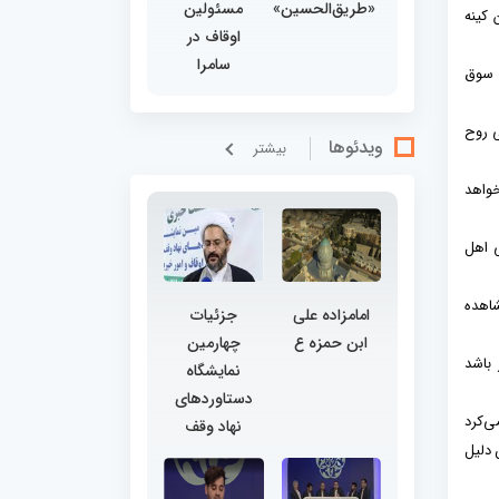
«طریق‌الحسین»
مسئولین
 کینه
اوقاف در
سامرا
ی سوق
ی روح
ویدئوها
بيشتر
خواهد
ی اهل
شاهده
امامزاده علی
جزئیات
ابن حمزه ع
چهارمین
 باشد
نمایشگاه
دستاوردهای
ی‌کرد
نهاد وقف
 دلیل