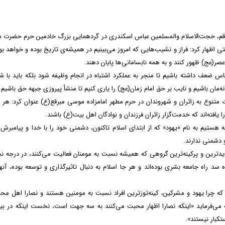
ان قم، حجت‌الاسلام والمسلمین عباس اسکندری در گردهمایی بزرگ خادمین حرم حضرت
اظهار کرد: فراز و نشیب‌هایی که امروز می‌بینیم در همیشه‌ی تاریخ بوده و خواهد بود
ر(عج) ظهور کنند و به همه نابسامانی‌ها پایان دهند.
س ضعف داشته باشیم تا منجر به عملکرد اشتباه در انجام وظیفه شود بلکه باید با 
زانه‌مان باشیم و نایب بر حق امام زمان(عج) را یاری کنیم تا منشأ پیروزی جبهه حق باشیم
ات متنوع به زائران و شهروندان در حرم مطهر امامزاده موسی مبرقع(ع) عنوان کرد: هر 
 یافته‌اند که خدمت‌گزار زائران فرزندان و نوادگان اهل بیت(ع) باشند.
هستیم به نام «یهود» که از ابتدای اسلام تاکنون، دشمنی خود را با خدا و پیامبرش
 و دشمنی ندارند.
دیدترین و پرکینه‌ترین گروهی که همیشه نسبت به مومنان فعالیت می‌کنند، در درجه
د راه جامعه بشری بوده‌اند و هر جا اسلام به دنبال تاثیرگذاری و توسعه بوده، آنها
ه چرا یهود و مشرکین، کینه‌توزترین افراد نسبت به مومنین هستند و نصارا اهل مح
ه می‌فرماید «اینکه نصارا اظهار محبت می‌کنند به سه جهت است، نخست اینکه در بین
کبار نیستند».