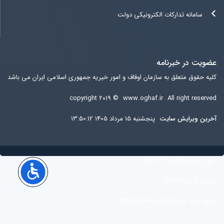
سامانه تدارکات الکترونیکی دولت
عضویت در خبرنامه
کلیه حقوق متعلق به سازمان اوقاف و امور خیریه جمهوری اسلامی ایران می باشد
copyright ۲۰۱۹ ©
www.oghaf.ir
All right reserved
آخرين ويرايش سایت
پنجشنبه 15 مرداد 1405 13:50:12
آی پی کاربر:
216.73.217.154
مرورگر کاربر:
Chrome
کشور کاربر:
United States of America
کاربران آنلاین:
25