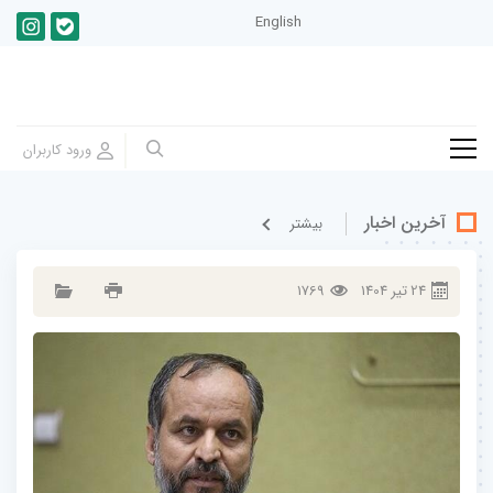
English
آخرین اخبار
بيشتر
24
تير
1404
1769