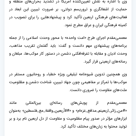
وی با اشاره به نقش تعیین‌کننده آمریکا در تشدید بحران‌های منطقه و
حمایت از اشغالگری و تروریسم دولتی، بر ضرورت تبیین این ابعاد در
فعالیت‌های فرهنگی اربعین تأکید کرد و پیشنهادهایی را برای تصویب در
کمیته فرهنگی ایران و عراق مطرح نمود.
معممی‌مقدم اجرای طرح «امت واحده» با محور وحدت اسلامی را از جمله
برنامه‌های پیشنهادی مهم دانست و گفت: باید گفتمان تقریب مذاهب،
وحدت ادیان و مقابله با تفرقه‌افکنی دشمن در دستور کار موکب‌ها، مبلغان و
رسانه‌های اربعینی قرار گیرد.
وی همچنین تدوین شیوه‌نامه تبلیغی ویژه خطباء و روحانیون مستقر در
موکب‌ها با تمرکز بر مفاهیمی چون جهاد تبیین، شناخت دشمن و مظلومیت
ملت‌های مقاومت را ضروری دانست.
معممی‌مقدم از پویش‌های رسانه‌ای بین‌المللی مانند
«#من_زائر_اربعینم_مدافع_غزه‌ام» و «#الأربعین_واقفة_مع_فلسطین» به‌عنوان
ابزارهای مؤثر در صدور پیام مظلومیت و مقاومت از دل اربعین نام برد و بر
تولید محتوا به زبان‌های مختلف تأکید کرد.