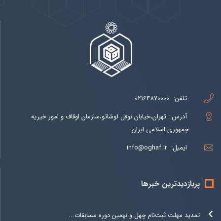
تلفن:
02164870000
آدرس : تهران،خیابان نوفل لوشاتو،سازمان اوقاف و امور خیریه
جمهوری اسلامی ایران
ایمیل:
info@oghaf.ir
پربازدیدترین خبرها
تمدید مهلت ثبت‌نام چهل و نهمین دوره مسابقات...