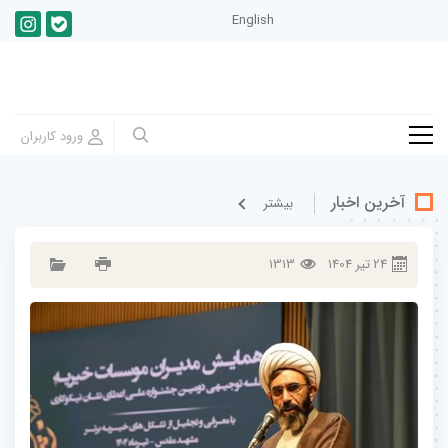
English
آخرین اخبار
بيشتر
24
تير
1404
1313