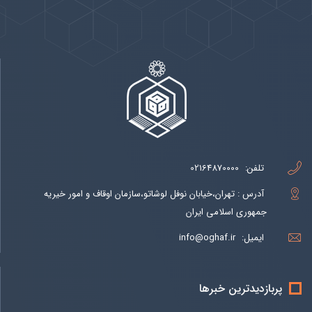
تلفن:
02164870000
آدرس : تهران،خیابان نوفل لوشاتو،سازمان اوقاف و امور خیریه
جمهوری اسلامی ایران
ایمیل:
info@oghaf.ir
پربازدیدترین خبرها