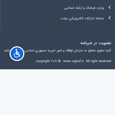
وزارت فرهنگ و ارشاد اسلامی
سامانه تدارکات الکترونیکی دولت
عضویت در خبرنامه
کلیه حقوق متعلق به سازمان اوقاف و امور خیریه جمهوری اسلامی ایران می باشد
copyright ۲۰۱۹ ©
www.oghaf.ir
All right reserved
آخرين ويرايش سایت
جمعه 16 مرداد 1405 12:49:56
آی پی کاربر:
216.73.216.131
مرورگر کاربر:
Chrome
کشور کاربر:
United States of America