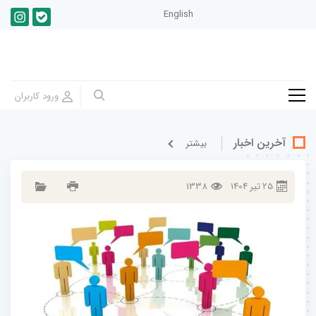
English
آخرین اخبار
بيشتر
25
تير
1404
1338