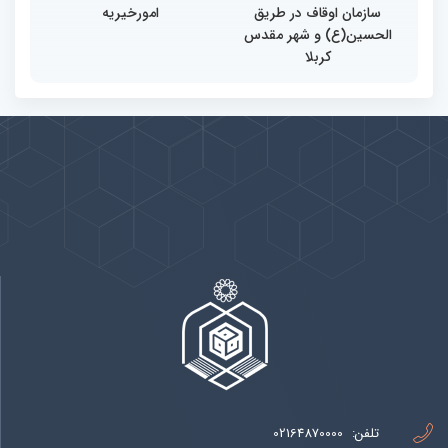
سازمان اوقاف در طریق
امورخیریه
الحسین(ع) و شهر مقدس
کربلا
پیوندها
بيشتر
تلفن:
02164870000