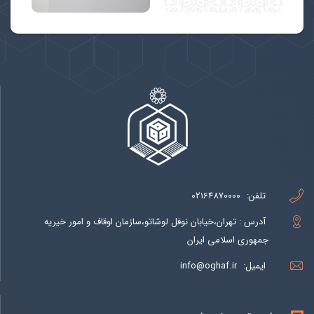
تلفن:
02164870000
آدرس : تهران،خیابان نوفل لوشاتو،سازمان اوقاف و امور خیریه
جمهوری اسلامی ایران
ایمیل:
info@oghaf.ir