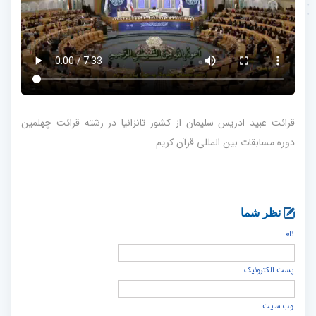
قرائت عبید ادریس سلیمان از کشور تانزانیا در رشته قرائت چهلمین
دوره مسابقات بین المللی قرآن کریم
نظر شما
نام
پست الكترونيک
وب سایت