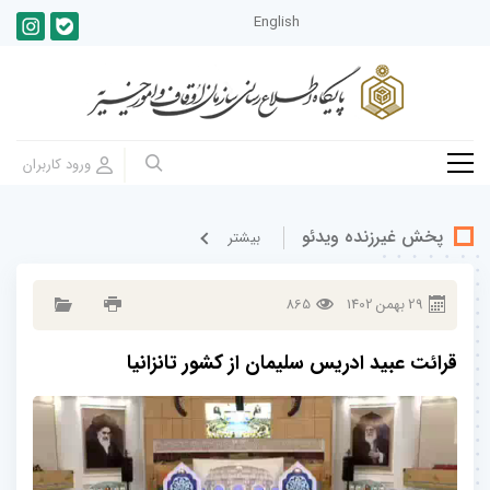
English
پخش غيرزنده ویدئو
بيشتر
29
بهمن
1402
865
قرائت عبید ادریس سلیمان از کشور تانزانیا