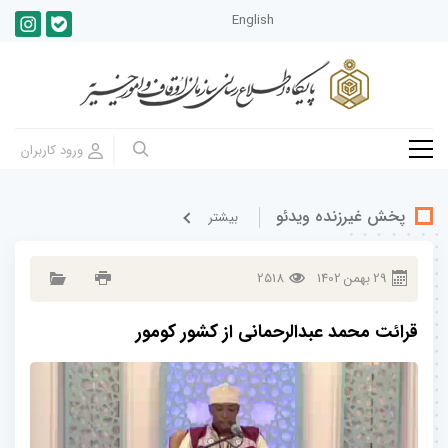
English
پخش غيرزنده ویدئو
بيشتر
29
بهمن
1402
2518
قرائت محمد عبدالرحمانی از کشور کومور