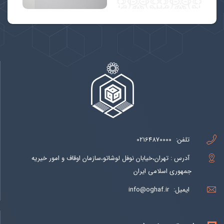
تلفن:
02164870000
آدرس : تهران،خیابان نوفل لوشاتو،سازمان اوقاف و امور خیریه
جمهوری اسلامی ایران
ایمیل:
info@oghaf.ir