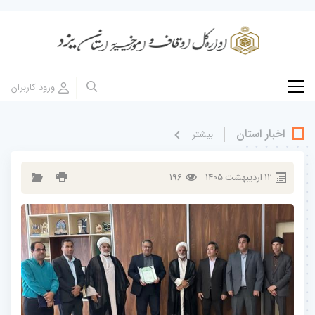
اخبار استان
بيشتر
12
ارديبهشت
1405
196