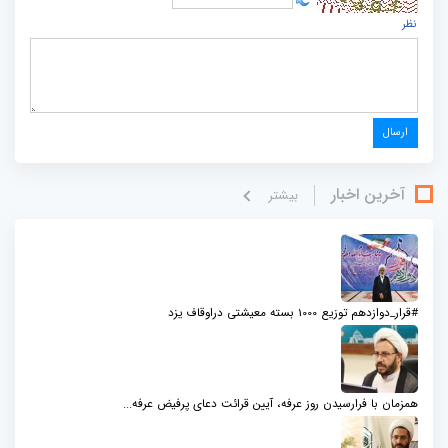
نظر
آخرین اخبار
بيشتر
#قرار_دوازدهم توزیع 1000 بسته معیشتی دراوقاف یزد
همزمان با فرارسیدن روز عرفه، آیین قرائت دعای پرفیض عرفه...