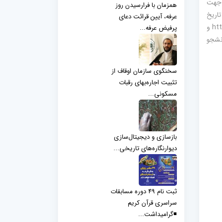
ن جهت
همزمان با فرارسیدن روز
ز طریق سایت http://my.oghaf.ir تا تاریخ
عرفه، آیین قرائت دعای
۱۴۰۴/۱۰/۰۹ یا به کانال اطلاع رسانی اوقاف:👇 https://eitaa.com/Oghaf_Yazd و
پرفیض عرفه...
انشجو
سخنگوی سازمان اوقاف از
تثبیت اجاره‌بهای رقبات
مسکونی...
بازسازی و دیجیتال‌سازی
دیوارنگاره‌های تاریخی...
ثبت نام 49 دوره مسابقات
سراسری قرآن کریم
◾️گرامیداشت...