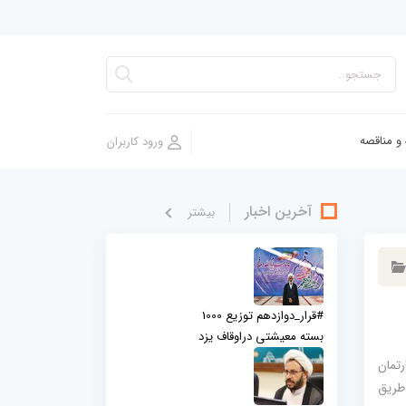
 و مناقصه
آخرین اخبار
بيشتر
#قرار_دوازدهم توزیع 1000
بسته معیشتی دراوقاف یزد
د #۱۸باب_مغازه #۵واحد_آپارتمان
ز طریق