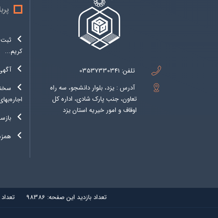
پرب
کریم...
آگهی
تلفن:
03537330341
آدرس : یزد، بلوار دانشجو، سه راه
سخنگ
تعاون، جنب پارک شادی، اداره کل
اجاره‌بهای
اوقاف و امور خیریه استان یزد
بازسا
همزما
تعداد بازديد اين صفحه:
98386
تعداد 