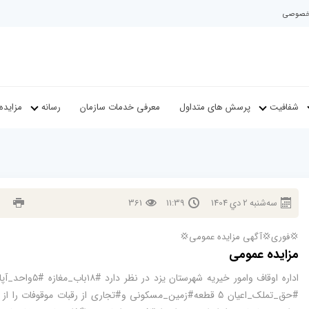
م خصوصی
شفافیت
پرسش های متداول
معرفی خدمات سازمان
رسانه
مزایده
سه‌شنبه
2
دي
1404
11:39
361
💢فوری💢آگهی مزایده عمومی💢
مزایده عمومی
اداره اوقاف وامور خیریه شهرستان یزد در نظر دار
#حق_تملک_اعیان 5 قطعه#زمین_مسکونی و#تجاری از رقبات موقوفات را ا