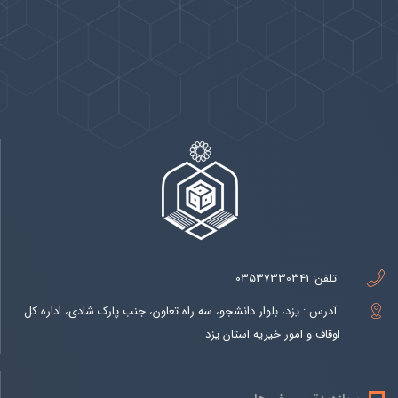
پیوندها
بيشتر
تلفن:
03537330341
آدرس : یزد، بلوار دانشجو، سه راه تعاون، جنب پارک شادی، اداره کل
اوقاف و امور خیریه استان یزد