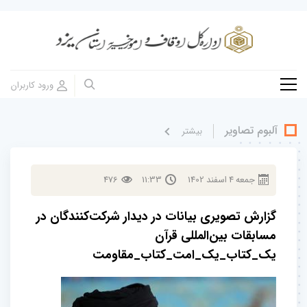
آلبوم تصاویر
بيشتر
جمعه
4
اسفند
1402
11:33
476
گزارش تصویری بیانات در دیدار شرکت‌کنندگان در
مسابقات بین‌المللی قرآن
یک_کتاب_یک_امت_کتاب_مقاومت