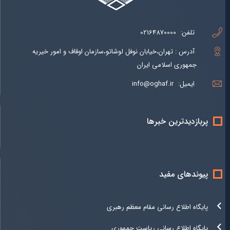
تلفن:
02164870000
آدرس : تهران،خیابان نوفل لوشاتو،سازمان اوقاف و امور خیریه
جمهوری اسلامی ایران
ایمیل:
info@oghaf.ir
پربازدیدترین خبرها
پیوندهای مفید
پایگاه اطلاع رسانی مقام معظم رهبری
پایگاه اطلاع رسانی ریاست جمهوری