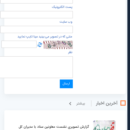
پست الكترونيک
وب سایت
متنی که در تصویر می بینید عینا تایپ نمایید
نظر
آخرین اخبار
بيشتر
گزارش تصویری نشست معاونین ستاد با مدیران کل