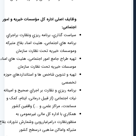
وظایف اصلی اداره کل مؤسسات خیریه و امور
اجتماعی:
سیاست گذاري، برنامه ریزي ونظارت براجراي
برنامه هاي اجتماعی، هئیت امناء بقاع متبرکه
وموسسات خیریه تحت نظارت سازمان
تهیه طراح جامع امور اجتماعی، هئیت هاي امناء و
موسسات خیریه تحت نظارت سازمان
تهیه و تدوین شاخص ها و استانداردهاي حوزه
تخصصی
برنامه ریزي و نظارت بر اجراي صحیح و امینانه
نیات اجتماعی (از قبیل درمانی، ایتام، کمک و
مساعدت، مراکز علمی و ...) واقفین کشور
همکاري با اداره کل مالی غیرعمومی به
منظورنظارت درامرغبارروبی وشمارش نذورات بقاع
متبرکه واماکن مذهبی درسطح کشور