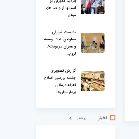
بازدید مدیران کل
استانها از واحد های
موفق...
نشست شورای
معاونین بنیاد توسعه
و عمران موقوفات/
لزوم...
گزارش تصویری
جلسه بررسی اصلاح
تعرفه درمانی
بیمارستان‌ها...
اخبار
بيشتر