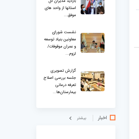
بازدید مدیران کل
استانها از واحد های
.
موفق...
نشست شورای
معاونین بنیاد توسعه
و عمران موقوفات/
لزوم...
گزارش تصویری
جلسه بررسی اصلاح
تعرفه درمانی
بیمارستان‌ها...
اخبار
بيشتر