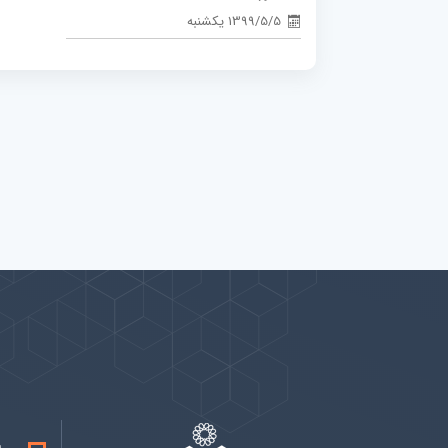
1399/5/5 یکشنبه
پیوندها
بيشتر