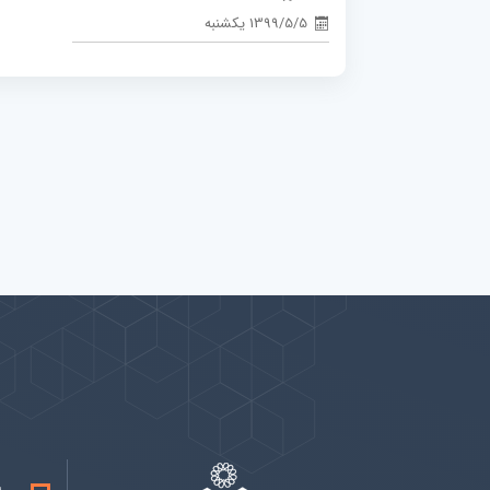
1399/5/5 یکشنبه
پیوندها
بيشتر