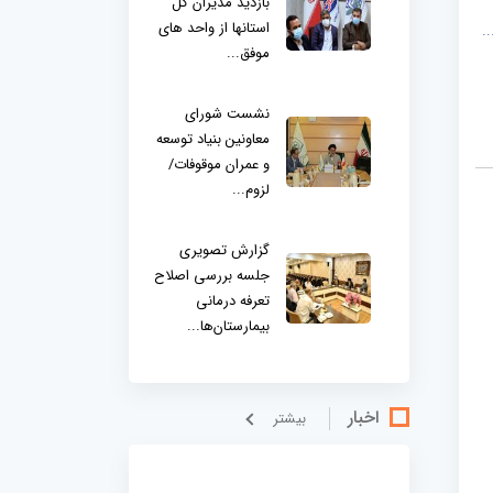
بازدید مدیران کل
استانها از واحد های
.
موفق...
نشست شورای
معاونین بنیاد توسعه
و عمران موقوفات/
لزوم...
گزارش تصویری
جلسه بررسی اصلاح
تعرفه درمانی
بیمارستان‌ها...
اخبار
بيشتر