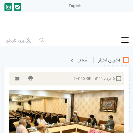
English
آخرین اخبار
بيشتر
5
مرداد
1399
60395