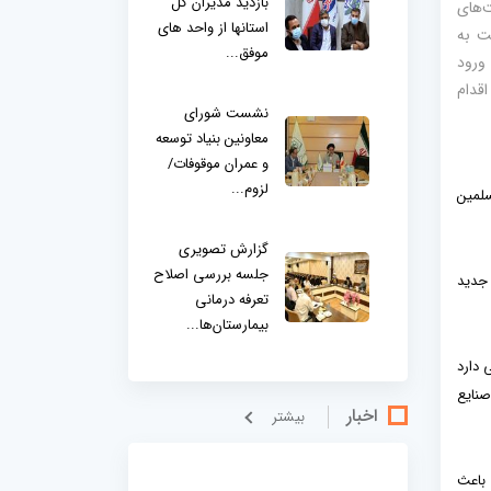
بازدید مدیران کل
‌های
استانها از واحد های
ت به
موفق...
ورود
قدام
نشست شورای
معاونین بنیاد توسعه
و عمران موقوفات/
لزوم...
سلمین
گزارش تصویری
جلسه بررسی اصلاح
 جدید
تعرفه درمانی
بیمارستان‌ها...
 دارد
صنایع
اخبار
بيشتر
 باعث