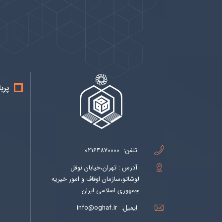
پیوندها
بيشتر
پرب
تلفن:
02164870000
آدرس : تهران،خیابان نوفل
لوشاتو،سازمان اوقاف و امور خیریه
جمهوری اسلامی ایران
ایمیل:
info@oghaf.ir