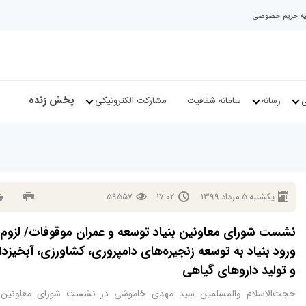
نیه حریم خصوصی
پخش زنده
ی
رسانه
سامانه شفافیت
مشارکت الکترونیکی
يكشنبه
5
مرداد
1399
17:02
59557
نشست شورای معاونین بنیاد توسعه و عمران موقوفات/ لزوم
ورود بنیاد به توسعه زنجیره‌های دامپروری، کشاورزی، آبخیزد
و تولید داروهای گیاهی
حجت‌الاسلام والمسلمین سید مهدی خاموشی در نشست شورای معاونین ب