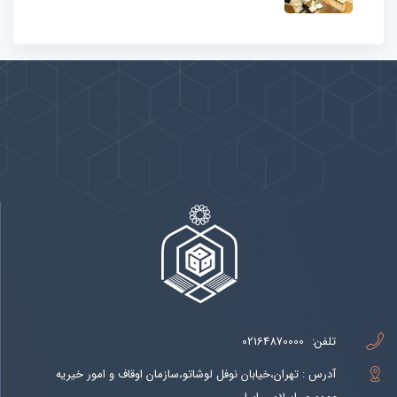
پیوندها
بيشتر
تلفن:
02164870000
آدرس : تهران،خیابان نوفل لوشاتو،سازمان اوقاف و امور خیریه