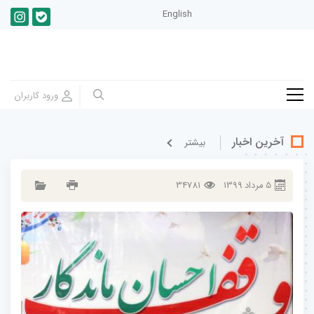
English
آخرین اخبار
بيشتر
5
مرداد
1399
34781