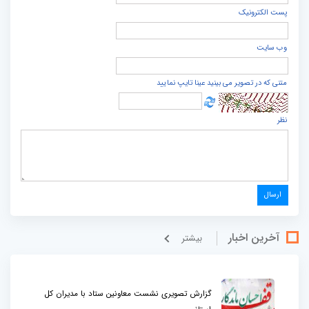
پست الكترونيک
وب سایت
متنی که در تصویر می بینید عینا تایپ نمایید
نظر
آخرین اخبار
بيشتر
گزارش تصویری نشست معاونین ستاد با مدیران کل