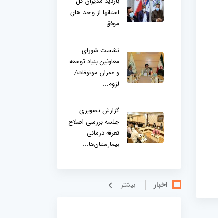
بازدید مدیران کل
استانها از واحد های
موفق...
نشست شورای
معاونین بنیاد توسعه
و عمران موقوفات/
لزوم...
گزارش تصویری
جلسه بررسی اصلاح
تعرفه درمانی
بیمارستان‌ها...
اخبار
بيشتر