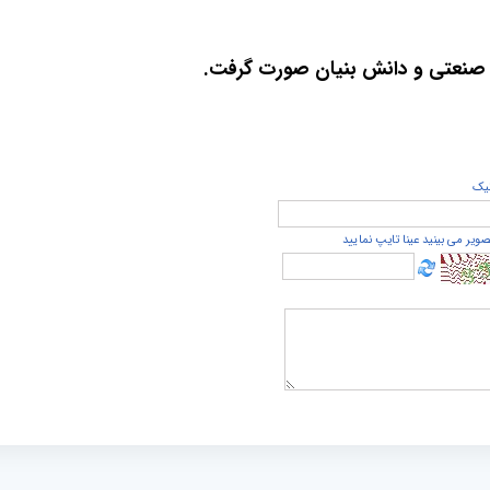
فق صنعتی و دانش بنیان صورت گرفت.
يک
صویر می بینید عینا تایپ نمایید