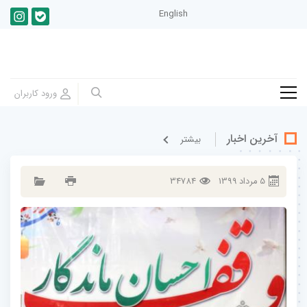
English
آخرین اخبار
بيشتر
5
مرداد
1399
34784