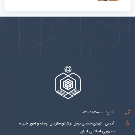
پیوندها
بيشتر
تلفن:
02164870000
آدرس : تهران،خیابان نوفل لوشاتو،سازمان اوقاف و امور خیریه
جمهوری اسلامی ایران