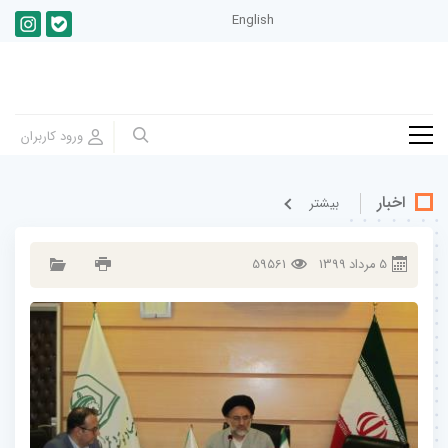
English
اخبار
بيشتر
5
مرداد
1399
59561