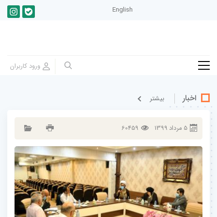
English
اخبار
بيشتر
5
مرداد
1399
60459