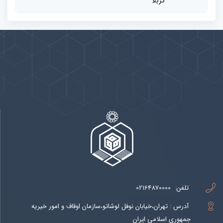
کربلا
پیوندها
بيشتر
تلفن:
02164870000
آدرس : تهران،خیابان نوفل لوشاتو،سازمان اوقاف و امور خیریه
جمهوری اسلامی ایران