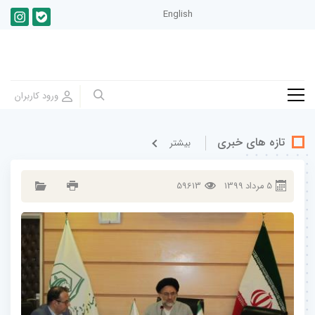
English
تازه های خبری
بيشتر
5
مرداد
1399
59613